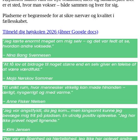
er et sted, hvor man vokser – både sammen og hver for sig.
Pladserne er begrænsede for at sikre nærvær og kvalitet i
fællesskabet.
Tilmeld dig højskolen 2026 (åbner Google docs)
“Jeg lærte enormt meget om mig selv – og det var fedt at se,
hvordan andre voksede.”
– Nina Bang Svennesen
“At få lov at bidrage til noget større end en selv giver en følelse af
at være værdifuld.”
– Maja Nørskov Sommer
“Et unikt rum, hvor mennesker virkelig kan møde hinanden –
ærligt, nysgerrigt og med varme.”
– Anne Fisker Nielsen
“Jeg var angstfyldt, da jeg kom… men langsomt kunne jeg
bevæge mig frit på pladsen. En utrolig positiv oplevelse. “Jeg har
ikke prøvet noget lignende.”
– Kim Jensen
“Der var en åbenhed og hjertelighed, jeg ikke har oplevet andre