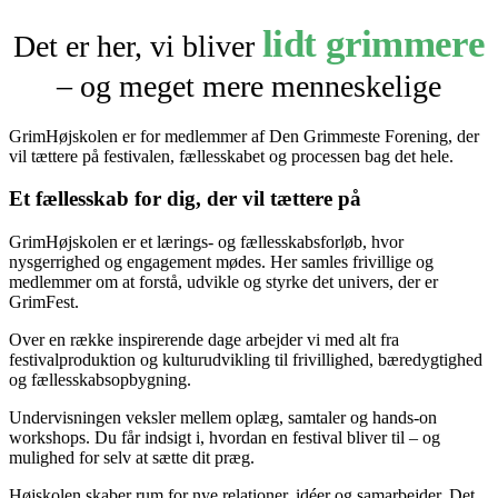
lidt grimmere
Det er her, vi bliver
– og meget mere menneskelige
GrimHøjskolen er for medlemmer af Den Grimmeste Forening, der
vil tættere på festivalen, fællesskabet og processen bag det hele.
Et fællesskab for dig, der vil tættere på
GrimHøjskolen er et lærings- og fællesskabsforløb, hvor
nysgerrighed og engagement mødes. Her samles frivillige og
medlemmer om at forstå, udvikle og styrke det univers, der er
GrimFest.
Over en række inspirerende dage arbejder vi med alt fra
festivalproduktion og kulturudvikling til frivillighed, bæredygtighed
og fællesskabsopbygning.
Undervisningen veksler mellem oplæg, samtaler og hands-on
workshops. Du får indsigt i, hvordan en festival bliver til – og
mulighed for selv at sætte dit præg.
Højskolen skaber rum for nye relationer, idéer og samarbejder. Det