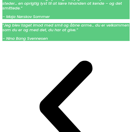
steder… en oprigtig lyst til at lære hinanden at kende – og det
smittede.”
– Maja Nørskov Sommer
“Jeg blev taget imod med smil og åbne arme… du er velkommen
som du er og med det, du har at give.”
– Nina Bang Svennesen