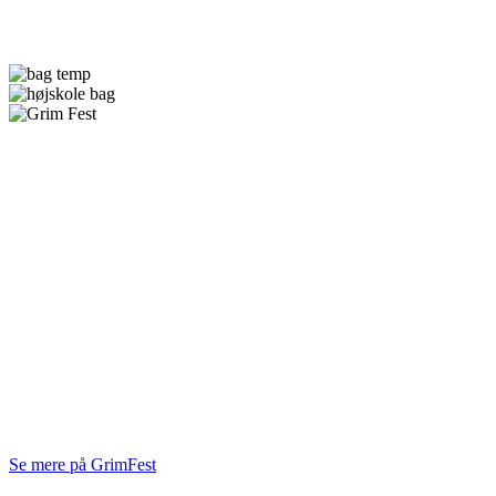
tre sensommerdage
GrimFest er
i
Brabrand
med det bedste fra dansk musik, komik, talks og
skate.
En gårdfestival med
nærhed, varme
– og plads til at
være menneske.
Vi ses på GrimFest. ⚡
Se mere på GrimFest