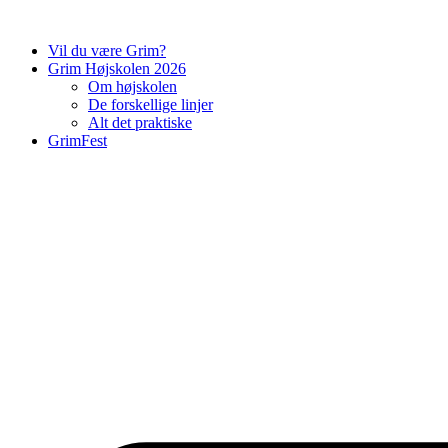
Videre
til
Vil du være Grim?
indhold
Grim Højskolen 2026
Om højskolen
De forskellige linjer
Alt det praktiske
GrimFest