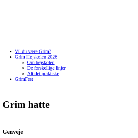
Vil du være Grim?
Grim Højskolen 2026
Om højskolen
De forskellige linjer
Alt det praktiske
GrimFest
Grim hatte
Genveje